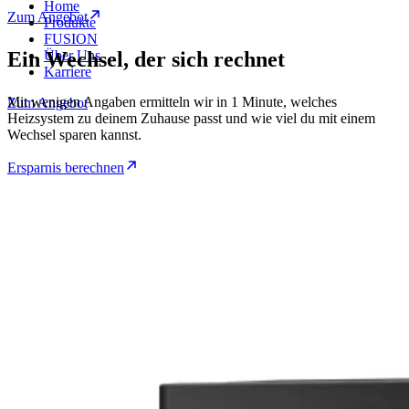
Home
Zum Angebot
Produkte
FUSION
Ein Wechsel, der sich rechnet
Über Uns
Karriere
Mit wenigen Angaben ermitteln wir in 1 Minute, welches
Zum Angebot
Heizsystem zu deinem Zuhause passt und wie viel du mit einem
Wechsel sparen kannst.
Ersparnis berechnen