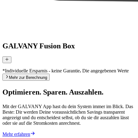
GALVANY Fusion Box
*Individuelle Ersparnis - keine Garantie
.
Die angegebenen Werte
sind Beispielrechnungen basierend auf typischen
Mehr zur Berechnung
Einfamilienhäusern. Ihre tatsächliche Ersparnis hängt von Ihren
Gebäudedaten, Heizverhalten und Energiepreisen ab.Die
Optimieren. Sparen. Auszahlen.
berechneten Ersparnisse sind als fundierte Schätzung der zu
erwartenden Ersparnisse bei Wechsel von konventioneller Heizung
auf eine optimierte Wärmepumpe zu verstehen. Es wird keine
Mit der GALVANY App hast du dein System immer im Blick. Das
Garantie für das tatsächliche Erzielen dieser Ersparnisse
Beste: Dir werden Deine voraussichtlichen Savings transparent
übernommen. Die Bestimmung der Ersparnisse erfolgt in folgenden
angezeigt und du entscheidest selbst, ob du sie dir auszahlen lässt
Schritten:
oder sie auf die Stromkosten anrechnest.
Der Kunde übermittelt zunächst Informationen zu Gebäude
Mehr erfahren
und Heizart: