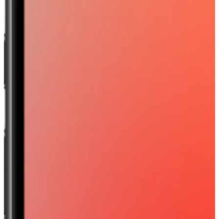
Anschließend werden die zuvor bestimmten Heizkosten bei
Umrüstung auf eine Wärmepumpe durch folgende
Maßnahmen optimiert:
Dynamischer Stromtarif
Variable Netzentgelte
Lastverschiebung
Batteriespeicher
Die Differenz aus jährlichen Heizkosten bei derzeitiger
Heizart und jährlichen Heizkosten bei Umrüstung auf eine
Wärmepumpe und Anwendung zuvor beschriebener
Optimierungsmaßnahmen ergibt dann die berechneten
Ersparnisse
Anmerkung: Kunden werden basierend auf den übermittelten
und inferierten Informationen einer Ersparnisgruppe zugeteilt.
Die Ersparnisse je Gruppe wurden zuvor durch Simulation
bestimmt.