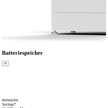
Umrüstung auf eine Wärmepumpe durch folgende
Maßnahmen optimiert:
Dynamischer Stromtarif
Variable Netzentgelte
Lastverschiebung
Batteriespeicher
Die Differenz aus jährlichen Heizkosten bei derzeitiger
Batteriespeicher
Heizart und jährlichen Heizkosten bei Umrüstung auf eine
Wärmepumpe und Anwendung zuvor beschriebener
Optimierungsmaßnahmen ergibt dann die berechneten
Ersparnisse
Anmerkung: Kunden werden basierend auf den übermittelten
und inferierten Informationen einer Ersparnisgruppe zugeteilt.
Die Ersparnisse je Gruppe wurden zuvor durch Simulation
bestimmt.
demnächst
Savings*