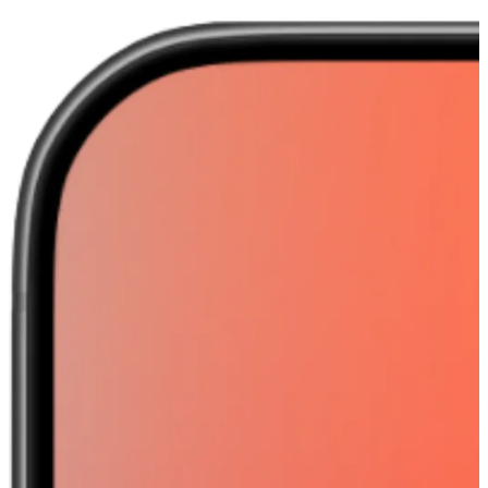
Postleitzahl, in dem das Gebäude steht
Baujahr des Gebäudes
Zu beheizende Fläche des Gebäudes
Anzahl der Etagen des Gebäudes
Derzeitige Heizart (z.B. Erdgas oder Heizöl)
Basierend auf den eingegebenen Informationen werden
folgende Werte für den Kunden geschätzt:
Über ein gesamtes Kalenderjahr auftretende
Außentemperaturen in der Region, in der die
Postleitzahl liegt
Jährlicher Heizbedarf und -kosten bei derzeitiger
Heizart gegeben der zuvor bestimmten
Außentemperaturen und Gebäudeeigenschaften
Jährlicher Heizbedarf und -kosten bei Umrüstung auf
eine Wärmepumpe gegeben der Außentemperaturen
und Gebäudeeigenschaften