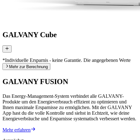
GALVANY Cube
*Individuelle Ersparnis - keine Garantie. Die angegebenen Werte
sind Beispielrechnungen basierend auf typischen
Mehr zur Berechnung
Einfamilienhäusern. Ihre tatsächliche Ersparnis hängt von Ihren
Gebäudedaten, Heizverhalten und Energiepreisen ab.
GALVANY FUSION
Die berechneten Ersparnisse sind als fundierte Schätzung der zu
erwartenden Ersparnisse bei Wechsel von konventioneller Heizung
Das Energy-Management-System verbindet alle GALVANY-
auf eine optimierte Wärmepumpe zu verstehen. Es wird keine
Produkte um den Energieverbrauch effizient zu optimieren und
Garantie für das tatsächliche Erzielen dieser Ersparnisse
Ihnen maximale Ersparnisse zu ermöglichen. Mit der GALVANY
übernommen. Die Bestimmung der Ersparnisse erfolgt in folgenden
App hast du die volle Kontrolle und siehst in Echtzeit, wie deine
Schritten:
Energieverbräuche und Ersparnisse systematisch verbessert werden.
Der Kunde übermittelt zunächst Informationen zu Gebäude
Mehr erfahren
und Heizart: