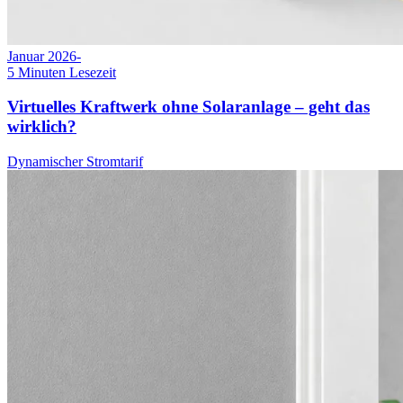
Januar 2026
-
5
Minuten Lesezeit
Virtuelles Kraftwerk ohne Solaranlage – geht das
wirklich?
Dynamischer Stromtarif