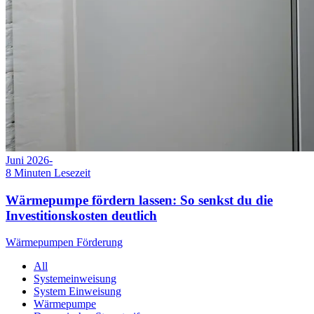
Home
Produkte
FUSION
Über Uns
Karriere
Zum Angebot
Juni 2026
-
8
Minuten Lesezeit
Wärmepumpe fördern lassen: So senkst du die
Investitionskosten deutlich
Wärmepumpen Förderung
All
Systemeinweisung
System Einweisung
Wärmepumpe